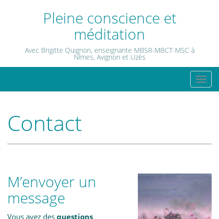
Skip
Pleine conscience et
to
méditation
content
Avec Brigitte Quignon, enseignante MBSR-MBCT-MSC à
Nîmes, Avignon et Uzès
T
o
g
Contact
g
l
e
n
a
M’envoyer un
v
i
message
g
a
Vous avez des
questions