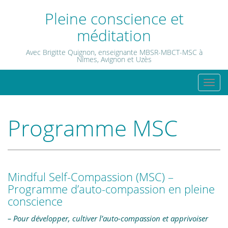
Skip
Pleine conscience et
to
méditation
content
Avec Brigitte Quignon, enseignante MBSR-MBCT-MSC à
Nîmes, Avignon et Uzès
T
o
g
Programme MSC
g
l
e
n
a
Mindful Self-Compassion (MSC) –
Programme d’auto-compassion en pleine
v
conscience
i
g
– Pour développer, cultiver l’auto-compassion et apprivoiser
a