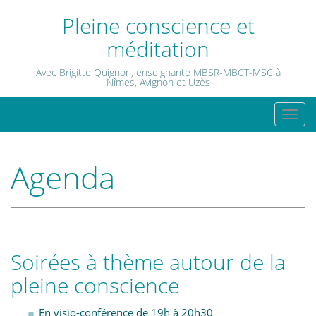
Skip
Pleine conscience et
to
méditation
content
Avec Brigitte Quignon, enseignante MBSR-MBCT-MSC à
Nîmes, Avignon et Uzès
T
o
g
Agenda
g
l
e
n
a
Soirées à thème autour de la
v
i
pleine conscience
g
a
En visio-conférence de 19h à 20h30