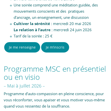
t
Une soirée comprend une méditation guidée, des
i
mouvements conscients et des pratiques
o
d’ancrage, un enseignement, une discussion
n
Cultiver la sérénité
: mercredi 20 mai 2026
La relation à l’autre
: mercredi 24 juin 2026
Tarif de la soirée : 25 €
Je me renseigne
Je m’inscris
Programme MSC en présentiel
ou en visio
– Mai à juillet 2026 –
Programme d’auto-compassion en pleine conscience, pour
vous réconforter, vous apaiser et vous motiver vous-même
quand vous ressentez de la souffrance.