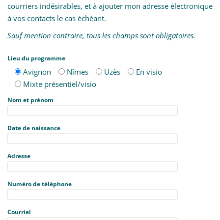
courriers indésirables, et à ajouter mon adresse électronique
t
à vos contacts le cas échéant.
i
o
Sauf mention contraire, tous les champs sont obligatoires.
n
Lieu du programme
Avignon
Nîmes
Uzès
En visio
Mixte présentiel/visio
Nom et prénom
Date de naissance
Adresse
Numéro de téléphone
Courriel