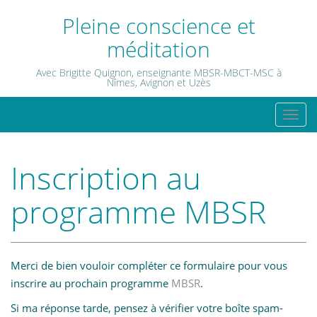
Skip
Pleine conscience et
to
méditation
content
Avec Brigitte Quignon, enseignante MBSR-MBCT-MSC à
Nîmes, Avignon et Uzès
T
o
g
Inscription au
g
l
programme MBSR
e
n
a
v
Merci de bien vouloir compléter ce formulaire pour vous
i
inscrire au prochain programme
MBSR
.
g
Si ma réponse tarde, pensez à vérifier votre boîte spam-
a